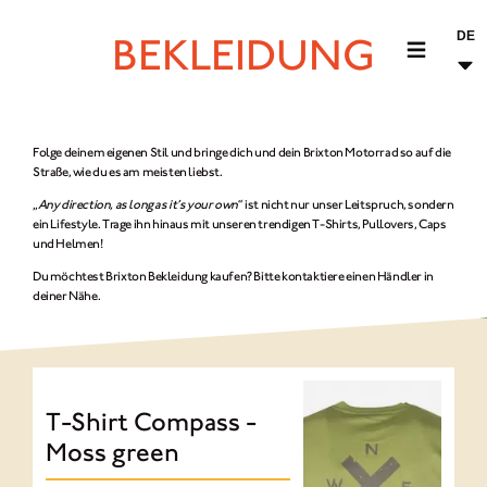
DE
BEKLEIDUNG
MOTORRÄDER
Folge deinem eigenen Stil und bringe dich und dein Brixton Motorrad so auf die
Straße, wie du es am meisten liebst.
CROMWELL
„
Any direction, as long as it’s your own
“ ist nicht nur unser Leitspruch, sondern
FELSBERG
ein Lifestyle. Trage ihn hinaus mit unseren trendigen T-Shirts, Pullovers, Caps
und Helmen!
RAYBURN
Du möchtest Brixton Bekleidung kaufen? Bitte kontaktiere einen Händler in
deiner Nähe.
SUNRAY
CROSSFIRE
BEKLEIDUNG
T-Shirt Compass -
ZUBEHÖR
Moss green
FINDE EINEN HÄNDLER