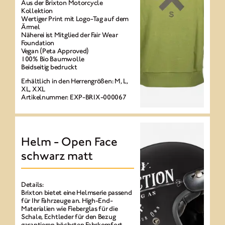
Aus der Brixton Motorcycle
Kollektion
Wertiger Print mit Logo-Tag auf dem
Ärmel
Näherei ist Mitglied der Fair Wear
Foundation
Vegan (Peta Approved)
100% Bio Baumwolle
Beidseitig bedruckt
Erhältlich in den Herrengrößen: M, L,
XL, XXL
Artikelnummer: EXP-BRIX-000067
Helm - Open Face
schwarz matt
Details:
Brixton bietet eine Helmserie passend
für Ihr Fahrzeuge an. High-End-
Materialien wie Fieberglas für die
Schale, Echtleder für den Bezug
garantieren höchsten Fahrkomfort.