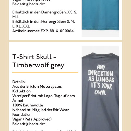
Beidseitig bedruckt
Erhältlich in den Damengrößen: XS, S,
M, L
Erhältlich in den Herrengrößen: S, M,
L, XL, XXL
Artikelnummer: EXP-BRIX-000064
T-Shirt Skull -
Timberwolf grey
Details:
Aus der Brixton Motorcycles
Kollektion
Wertiger Print mit Logo-Tag auf dem
Ärmel
100% Baumwolle
Näherei ist Mitglied der Fair Wear
Foundation
Vegan (Peta Approved)
Beidseitig bedruckt