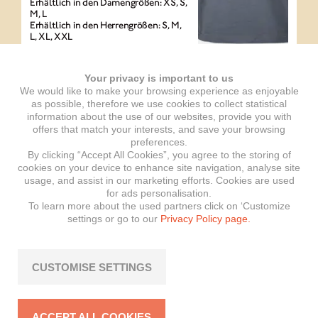
Erhältlich in den Damengrößen: XS, S,
M, L
Erhältlich in den Herrengrößen: S, M,
L, XL, XXL
Artikelnummer: EXP-BRIX-000065
Your privacy is important to us
We would like to make your browsing experience as enjoyable
as possible, therefore we use cookies to collect statistical
T-Shirt Western
information about the use of our websites, provide you with
anthrazit
offers that match your interests, and save your browsing
preferences.
By clicking “Accept All Cookies”, you agree to the storing of
cookies on your device to enhance site navigation, analyse site
Details:
usage, and assist in our marketing efforts. Cookies are used
Elegante, trendy und genau das
for ads personalisation.
Richtige für die Arbeit oder Freizeit.
To learn more about the used partners click on ‘Customize
Druck auf der Brust
settings or go to our
Privacy Policy page.
Farbe: Anthrazit
Material: 100% Bio-Baumwolle
Erhältliche Größe: XS
CUSTOMISE SETTINGS
Artikelnummer: EXP-BRIX-000020
ACCEPT ALL COOKIES