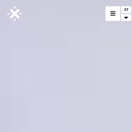
AT
MOTORRÄDER
CROMWELL
FELSBERG
RAYBURN
SUNRAY
CROSSFIRE
BEKLEIDUNG
ZUBEHÖR
FINDE EINEN HÄNDLER