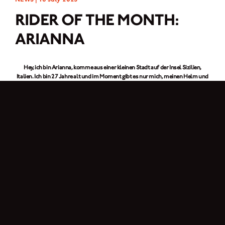
RIDER OF THE MONTH:
ARIANNA
Hey, ich bin Arianna, komme aus einer kleinen Stadt auf der Insel Sizilien,
Italien.
Ich bin 27 Jahre alt und im Moment gibt es nur mich, meinen Helm und
die offene Straße! Ich fahre eine
Brixton Crossfire 125 XS
, mein allererstes
Motorrad, und wir sind seit einem Jahr unzertrennlich. Als Architektin fühle
ich mich auch zu allem Kreativen hingezogen: Malen, Skizzieren, Entwerfen –
alles, was mir erlaubt, meine Visionen auszudrücken.
Wie bist du zum Motorradfahren gekommen?
Ich habe die Motorradwelt fast zufällig entdeckt, angetrieben von einem tiefen
Wunsch, neue Herausforderungen zu entdecken und anzunehmen. Neben
meiner Leidenschaft für das Motorradfahren liebe ich es, versteckte Ecken
Siziliens zu entdecken, seien es ruhige Bergstraßen oder malerische
Küstenrouten.
Lieber unter der Woche oder am Wochenende on Tour?