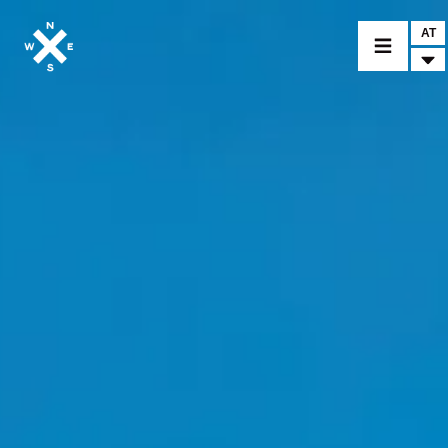
AT
MOTORRÄDER
CROMWELL
FELSBERG
RAYBURN
SUNRAY
CROSSFIRE
BEKLEIDUNG
ZUBEHÖR
FINDE EINEN HÄNDLER