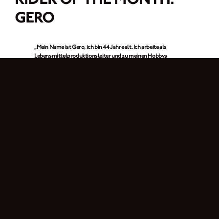
GERO
„Mein Name ist Gero, ich bin 44 Jahre alt. Ich arbeite als
Lebensmittelproduktionsleiter und zu meinen Hobbys
gehören Motorradfahren, Fitness und Wandern. Ich liebe die
Natur. Ich fahre einfach gern Motorrad, um in der Natur zu
sein, mich zu entspannen und den Kopf frei zu bekommen.“
1. In einem Wort: Warum fährst du Motorrad?
Freiheit.
2. Was hat deine Aufmerksamkeit auf Brixton Motorcycles gelenkt?
Ich war auf der Suche nach einem 125er Motorrad und sah die Brixton zum
ersten Mal auf YouTube. Ich war sofort von dem tollen Retro-Design
beeindruckt.
3. Welche Brixton fährst du? Was gefällt dir am besten an ihr?
Ich fahre eine
Brixton Cromwell 125
, die 2021 Edition. Ich liebe das Retro-