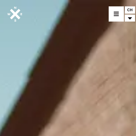
CH
MOTORRÄDER
CROMWELL
FELSBERG
RAYBURN
SUNRAY
CROSSFIRE
FINDE EINEN HÄNDLER
BEKLEIDUNG
ZUBEHÖR