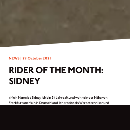
NEWS |
29 October 2021
RIDER OF THE MONTH:
SIDNEY
«Mein Name ist Sidney. Ich bin 34 Jahre alt und wohne in der Nähe von
Frankfurt am Main in Deutschland. Ich arbeite als Werbetechniker und
Grafikdesigner. Meine Hobbys sind Skateboarding, Fußball und seit kurzem
auch Motorradfahren. Da ich aus der Skateboard-Szene komme, suche ich
natürlich nach Fotospots und das möchte ich auf mein neues Motorrad-
Hobby übertragen. Egal, wo ich hingehe, ich suche immer nach schönen
Panoramakulissen für mein «BRXTN»-Insta-Story-Highlight.»