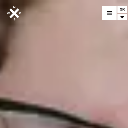
GR
ΕΠΙΛΕΞΤΕ ΜΟΝΤΕΛΟ
CROMWELL
FELSBERG
RAYBURN
SUNRAY
CROSSFIRE
ΑΝΑΖΗΤΗΣΤΕ ΕΝΑΝ ΕΜΠΟΡΟ
ΑΞΕΣΟΥΑΡ
ΠΡΟΪΟΝΤΑ