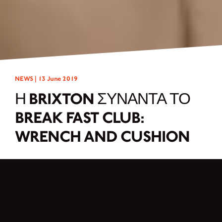
NEWS |
13 June 2019
Η BRIXTON ΣΥΝΑΝΤΆ ΤΟ
BREAK FAST CLUB:
WRENCH AND CUSHION
Πριν το Break Fast Club μπορούσε να ξεκινήσει με την προσαρμογή,
συμφωνήσαμε όλοι στις ακόλουθες βασικές προϋποθέσεις: καμία
τροποποίηση του κινητήρα, διατήρηση της άδειας κυκλοφορίας ή γρήγορη
αποσυναρμολόγηση, καμία νέα τυποποίηση. Ο πρώτος καταιγισμός ιδεών
πήγε προς διαφορετικές κατευθύνσεις, αλλά ξανά και ξανά οι κυρίες έφτασαν
στο σημείο να συνειδητοποιήσουν ότι το ποδήλατο όπως είναι στην αρχική του
κατάσταση, είναι ήδη ένα ωραίο και κομψό κομμάτι. Γιατί λοιπόν να λυγίσουν και