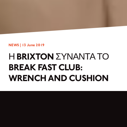
NEWS |
13 June 2019
Η BRIXTON ΣΥΝΑΝΤΆ ΤΟ
BREAK FAST CLUB:
WRENCH AND CUSHION
Πριν το Break Fast Club μπορούσε να ξεκινήσει με την προσαρμογή,
συμφωνήσαμε όλοι στις ακόλουθες βασικές προϋποθέσεις: καμία
τροποποίηση του κινητήρα, διατήρηση της άδειας κυκλοφορίας ή γρήγορη
αποσυναρμολόγηση, καμία νέα τυποποίηση. Ο πρώτος καταιγισμός ιδεών
πήγε προς διαφορετικές κατευθύνσεις, αλλά ξανά και ξανά οι κυρίες έφτασαν
στο σημείο να συνειδητοποιήσουν ότι το ποδήλατο όπως είναι στην αρχική του
κατάσταση, είναι ήδη ένα ωραίο και κομψό κομμάτι. Γιατί λοιπόν να λυγίσουν και