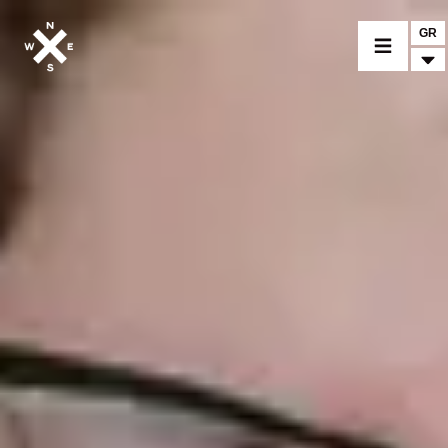
GR
ΕΠΙΛΕΞΤΕ ΜΟΝΤΕΛΟ
CROMWELL
FELSBERG
RAYBURN
SUNRAY
CROSSFIRE
ΑΝΑΖΗΤΗΣΤΕ ΕΝΑΝ ΕΜΠΟΡΟ
ΑΞΕΣΟΥΑΡ
ΠΡΟΪΟΝΤΑ