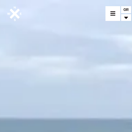
GR
ΕΠΙΛΕΞΤΕ ΜΟΝΤΕΛΟ
CROMWELL
FELSBERG
RAYBURN
SUNRAY
CROSSFIRE
ΑΝΑΖΗΤΗΣΤΕ ΕΝΑΝ ΕΜΠΟΡΟ
ΑΞΕΣΟΥΑΡ
ΠΡΟΪΟΝΤΑ