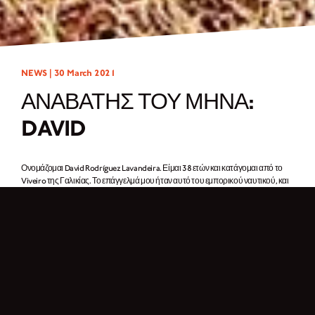
NEWS |
30 March 2021
ΑΝΑΒΑΤΗΣ ΤΟΥ ΜΗΝΑ:
DAVID
Ονομάζομαι David Rodríguez Lavandeira. Είμαι 38 ετών και κατάγομαι από το
Viveiro της Γαλικίας. Το επάγγελμά μου ήταν αυτό του εμπορικού ναυτικού, και
λέω ότι “ήταν”, διότι τον Φεβρουάριο του 2019 είχα ένα επαγγελματικό ατύχημα.
Έζησα μια εσωτερική πάλη και χρειάστηκα την πιο δύσκολη παρέμβαση της
ζωής μου. Τότε σκέφτηκα… Μια μοτοσικλέτα! Αλλά δεν ήθελα μια οποιαδήποτε
μοτοσικλέτα. Χρειαζόμουν μια μοτοσυκλέτα που θα ταίριαζε με την μποέμικη
προσωπικότητά μου. Σοβαρή, λογική και να γίνεται αντιληπτή λόγω της κλάσης
της, όχι από το πόσο θόρυβο κάνει. Τότε μια μέρα είδα την Brixton Rayburn και
ήταν έρωτας με την πρώτη ματιά.
Με μία λέξη, γιατί οδηγείς μοτοσυκλέτα;