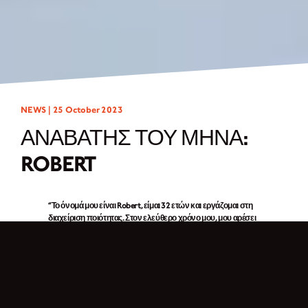
NEWS |
25 October 2023
ΑΝΑΒΑΤΗΣ ΤΟΥ ΜΗΝΑ:
ROBERT
“
Το όνομά μου είναι Robert, είμαι 32 ετών και εργάζομαι στη
διαχείριση ποιότητας. Στον ελεύθερο χρόνο μου, μου αρέσει
να ταξιδεύω και να ανακαλύπτω νέα πράγματα. Τα χόμπι
μου περιλαμβάνουν ανεμοπτερισμό, φωτογραφία, πτήσεις
με drones και φυσικά μοτοσυκλέτες. Μου αρέσει να ταξιδεύω
και να επισκέπτομαι νέα μέρη και αυτό είναι ιδιαίτερα
διασκεδαστικό με το Brixton μου. Μερικές φορές πηγαίνω
στην όμορφη περιοχή Wachau (Κάτω Αυστρία)
, όπου
υπάρχουν υπέροχα σημεία για να σταματήσετε και να