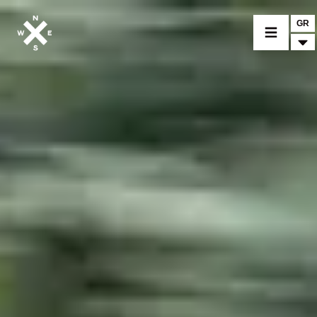
GR
ΕΠΙΛΕΞΤΕ ΜΟΝΤΕΛΟ
CROMWELL
FELSBERG
RAYBURN
SUNRAY
CROSSFIRE
ΑΝΑΖΗΤΗΣΤΕ ΕΝΑΝ ΕΜΠΟΡΟ
ΑΞΕΣΟΥΑΡ
ΠΡΟΪΟΝΤΑ