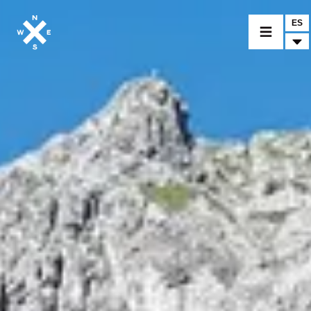
ES
MODELOS
CROMWELL
FELSBERG
RAYBURN
SUNRAY
CROSSFIRE
CONCESIONARIOS
MERCHANDISING
ACCESORIOS