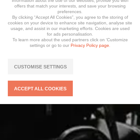
information about the use of our websites, provide you with
offers that match your interests, and save your browsing
preferences.
By clicking “Accept All Cookies”, you agree to the storing of
cookies on your device to enhance site navigation, analyse site
usage, and assist in our marketing efforts. Cookies are used
for ads personalisation.
To learn more about the used partners click on ‘Customize
settings or go to our
Privacy Policy page.
CUSTOMISE SETTINGS
ACCEPT ALL COOKIES