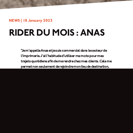
NEWS |
18 January 2023
RIDER DU MOIS : ANAS
“Je m’appelle Anas et je suis commercial dans le secteur de
l’imprimerie. J’ai l’habitude d’utiliser ma moto pour mes
trajets quotidiens afin de me rendre chez mes clients. Cela me
permet non seulement de rejoindre mon lieu de destination,
mais aussi de m’aérer l’esprit. Parfois, je me balade avec des
amis, et le week-end, j’emmène aussi ma femme.”
1. En un mot, pourquoi fais-tu de la moto ?
La liberté !
2. Qu’est-ce qui a attiré ton attention sur la marque Brixton Motorcycles ?
J’apprécie son côté pratique, son prix abordable et son style rétro. Je pourrais
contempler ma moto pendant des heures, en pensant à ce que je pourrais faire