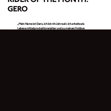
GERO
„Mein Name ist Gero, ich bin 44 Jahre alt. Ich arbeite als
Lebensmittelproduktionsleiter und zu meinen Hobbys
gehören Motorradfahren, Fitness und Wandern. Ich liebe die
Natur. Ich fahre einfach gern Motorrad, um in der Natur zu
sein, mich zu entspannen und den Kopf frei zu bekommen.“
1. In einem Wort: Warum fährst du Motorrad?
Freiheit.
2. Was hat deine Aufmerksamkeit auf Brixton Motorcycles gelenkt?
Ich war auf der Suche nach einem 125er Motorrad und sah die Brixton zum
ersten Mal auf YouTube. Ich war sofort von dem tollen Retro-Design
beeindruckt.
3. Welche Brixton fährst du? Was gefällt dir am besten an ihr?
Ich fahre eine
Brixton Cromwell 125
, die 2021 Edition. Ich liebe das Retro-