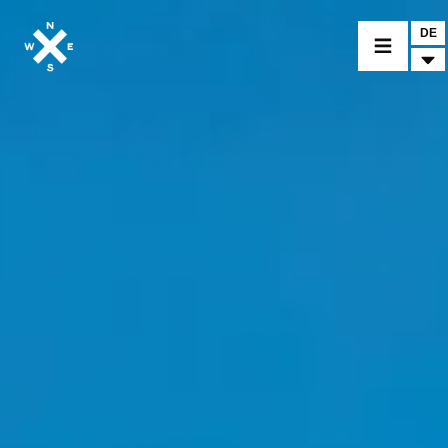
DE
MOTORRÄDER
CROMWELL
FELSBERG
RAYBURN
SUNRAY
CROSSFIRE
BEKLEIDUNG
ZUBEHÖR
FINDE EINEN HÄNDLER