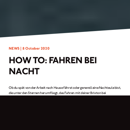
NEWS |
8 October 2020
HOW TO: FAHREN BEI
NACHT
Ob du spät von der Arbeit nach Hause fährst oder generell eine Nachteule bist,
die unter den Sternen herumfliegt, das Fahren mit deiner Brixton bei
Sonnenuntergang und bei Nacht, kann eine wirklich atemberaubende
Erfahrung sein, aber eine, die nicht ohne Risiken ist. Hier sind unsere Checkliste
über Vorsichtsmaßnahmen und einige unserer wichtigsten Tipps für sicheres
Fahren.
Sichtbarkeit