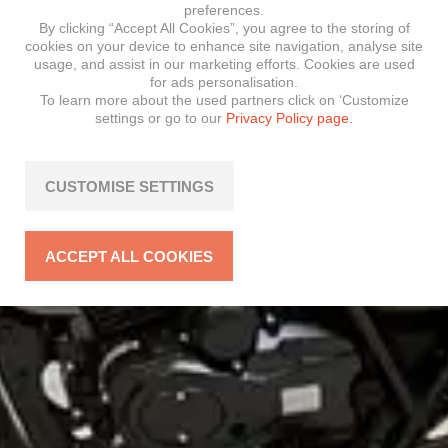
preferences.
By clicking “Accept All Cookies”, you agree to the storing of
cookies on your device to enhance site navigation, analyse site
usage, and assist in our marketing efforts. Cookies are used
for ads personalisation.
To learn more about the used partners click on ‘Customize
settings or go to our
Privacy Policy page.
CUSTOMISE SETTINGS
ACCEPT ALL COOKIES