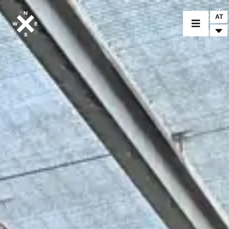
AT
MOTORRÄDER
CROMWELL
FELSBERG
RAYBURN
SUNRAY
CROSSFIRE
BEKLEIDUNG
ZUBEHÖR
FINDE EINEN HÄNDLER