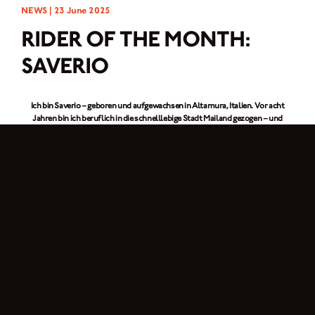
NEWS |
23 June 2025
RIDER OF THE MONTH:
SAVERIO
Ich bin Saverio – geboren und aufgewachsen in Altamura, Italien. Vor acht
Jahren bin ich beruflich in die schnelllebige Stadt Mailand gezogen – und
seitdem hat sich einiges getan!
Ich fahre meine
Brixton Felsberg 125
jetzt seit drei Jahren, und es war Liebe auf
den ersten Blick. Ich habe sie zum ersten Mal dank eines ehemaligen Kollegen
gesehen und war sofort von diesem Vintage-Vibe begeistert. Sie ist leicht,
stilvoll und perfekt, um in der Stadt unterwegs zu sein. Ich bin 28 Jahre alt und
arbeite in einem Bekleidungsgeschäft, wo ich das Geschäft leite und mich um
das Visual Merchandising kümmere.
Abgesehen vom Motorradfahren: Was sind zu deinen Hobbys?
In meiner Freizeit liebe ich es, mich selbst zu erholen, ins Fitnessstudio zu
gehen, Musik zu hören und mich mit Freunden zu treffen, um etwas trinken zu
gehen. Wann immer ich kann, verlasse ich die Stadt, um zu reisen und neue