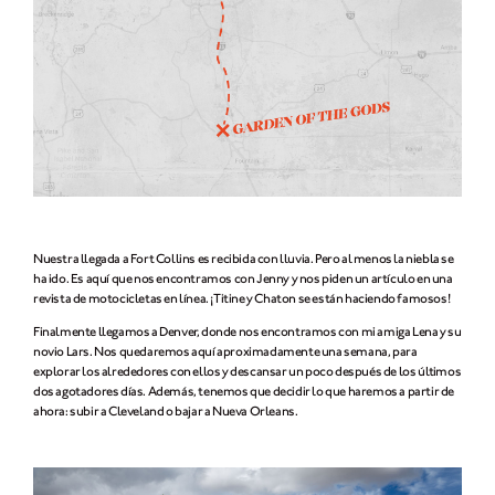
Nuestra llegada a Fort Collins es recibida con lluvia. Pero al menos la niebla se
ha ido. Es aquí que nos encontramos con Jenny y nos piden un artículo en una
revista de motocicletas en línea. ¡Titine y Chaton se están haciendo famosos!
Finalmente llegamos a Denver, donde nos encontramos con mi amiga Lena y su
novio Lars. Nos quedaremos aquí aproximadamente una semana, para
explorar los alrededores con ellos y descansar un poco después de los últimos
dos agotadores días. Además, tenemos que decidir lo que haremos a partir de
ahora: subir a Cleveland o bajar a Nueva Orleans.