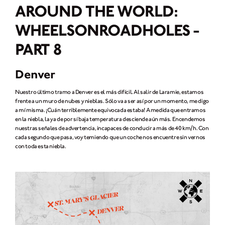
AROUND THE WORLD:
WHEELSONROADHOLES -
PART 8
Denver
Nuestro último tramo a Denver es el más difícil. Al salir de Laramie, estamos
frente a un muro de nubes y nieblas. Sólo va a ser así por un momento, me digo
a mí misma. ¡Cuán terriblemente equivocada estaba! A medida que entramos
en la niebla, la ya de por sí baja temperatura desciende aún más. Encendemos
nuestras señales de advertencia, incapaces de conducir a más de 40 km/h. Con
cada segundo que pasa, voy temiendo que un coche nos encuentre sin vernos
con toda esta niebla.