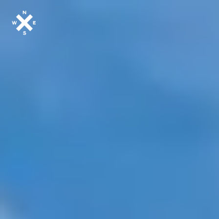
MODELOS
CROMWELL
FELSBERG
RAYBURN
SUNRAY
CROSSFIRE
CONCESIONARI
MERCHANDISIN
ACCESORIOS