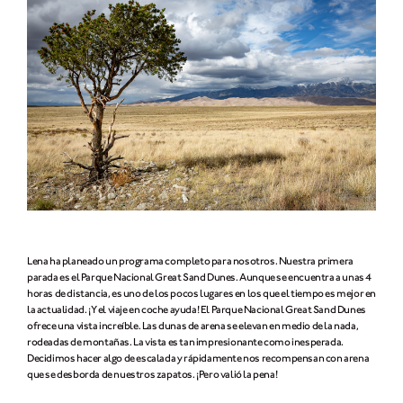
Lena ha planeado un programa completo para nosotros. Nuestra primera
parada es el Parque Nacional Great Sand Dunes. Aunque se encuentra a unas 4
horas de distancia, es uno de los pocos lugares en los que el tiempo es mejor en
la actualidad. ¡Y el viaje en coche ayuda! El Parque Nacional Great Sand Dunes
ofrece una vista increíble. Las dunas de arena se elevan en medio de la nada,
rodeadas de montañas. La vista es tan impresionante como inesperada.
Decidimos hacer algo de escalada y rápidamente nos recompensan con arena
que se desborda de nuestros zapatos. ¡Pero valió la pena!