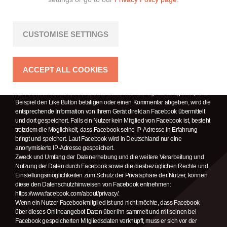
solches Plugin enthält, baut sein Gerät eine direkte Verbindung mit den
Servern von Facebook auf. Der Inhalt des Plugins wird von Facebook direkt
an das Gerät des Nutzers übermittelt und von diesem in das Onlineangebot
eingebunden. Dabei können aus den verarbeiteten Daten Nutzungsprofile
CUSTOMISE SETTINGS
der Nutzer erstellt werden. Wir haben daher keinen Einfluss auf den Umfang
der Daten, die Facebook mit Hilfe dieses Plugins erhebt und informiert die
Nutzer daher entsprechend unserem Kenntnisstand.
Durch die Einbindung der Plugins erhält Facebook die Information, dass ein
ACCEPT ALL COOKIES
Nutzer die entsprechende Seite des Onlineangebotes aufgerufen hat. Ist der
Nutzer bei Facebook eingeloggt, kann Facebook den Besuch seinem
Facebook-Konto zuordnen. Wenn Nutzer mit den Plugins interagieren, zum
Beispiel den Like Button betätigen oder einen Kommentar abgeben, wird die
entsprechende Information von Ihrem Gerät direkt an Facebook übermittelt
und dort gespeichert. Falls ein Nutzer kein Mitglied von Facebook ist, besteht
trotzdem die Möglichkeit, dass Facebook seine IP-Adresse in Erfahrung
bringt und speichert. Laut Facebook wird in Deutschland nur eine
anonymisierte IP-Adresse gespeichert.
Zweck und Umfang der Datenerhebung und die weitere Verarbeitung und
Nutzung der Daten durch Facebook sowie die diesbezüglichen Rechte und
Einstellungsmöglichkeiten zum Schutz der Privatsphäre der Nutzer, können
diese den Datenschutzhinweisen von Facebook entnehmen:
https://www.facebook.com/about/privacy/.
Wenn ein Nutzer Facebookmitglied ist und nicht möchte, dass Facebook
über dieses Onlineangebot Daten über ihn sammelt und mit seinen bei
Facebook gespeicherten Mitgliedsdaten verknüpft, muss er sich vor der