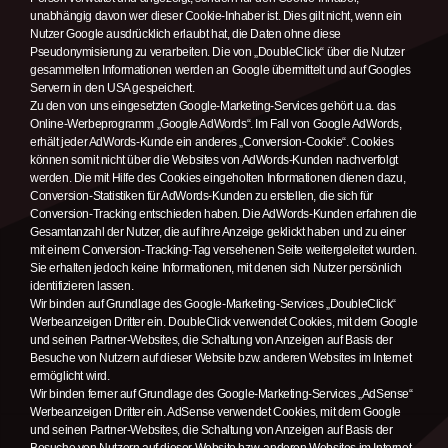
unabhängig davon wer dieser Cookie-Inhaber ist. Dies gilt nicht, wenn ein
Nutzer Google ausdrücklich erlaubt hat, die Daten ohne diese
Pseudonymisierung zu verarbeiten. Die von „DoubleClick“ über die Nutzer
gesammelten Informationen werden an Google übermittelt und auf Googles
Servern in den USA gespeichert.
Zu den von uns eingesetzten Google-Marketing-Services gehört u.a. das
Online-Werbeprogramm „Google AdWords“. Im Fall von Google AdWords,
erhält jeder AdWords-Kunde ein anderes „Conversion-Cookie“. Cookies
können somit nicht über die Websites von AdWords-Kunden nachverfolgt
werden. Die mit Hilfe des Cookies eingeholten Informationen dienen dazu,
Conversion-Statistiken für AdWords-Kunden zu erstellen, die sich für
Conversion-Tracking entschieden haben. Die AdWords-Kunden erfahren die
Gesamtanzahl der Nutzer, die auf ihre Anzeige geklickt haben und zu einer
mit einem Conversion-Tracking-Tag versehenen Seite weitergeleitet wurden.
Sie erhalten jedoch keine Informationen, mit denen sich Nutzer persönlich
identifizieren lassen.
Wir binden auf Grundlage des Google-Marketing-Services „DoubleClick“
Werbeanzeigen Dritter ein. DoubleClick verwendet Cookies, mit dem Google
und seinen Partner-Websites, die Schaltung von Anzeigen auf Basis der
Besuche von Nutzern auf dieser Website bzw. anderen Websites im Internet
ermöglicht wird.
Wir binden ferner auf Grundlage des Google-Marketing-Services „AdSense“
Werbeanzeigen Dritter ein. AdSense verwendet Cookies, mit dem Google
und seinen Partner-Websites, die Schaltung von Anzeigen auf Basis der
Besuche von Nutzern auf dieser Website bzw. anderen Websites im Internet