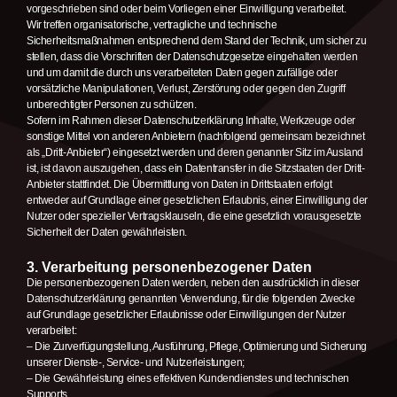
vorgeschrieben sind oder beim Vorliegen einer Einwilligung verarbeitet.
Wir treffen organisatorische, vertragliche und technische
Sicherheitsmaßnahmen entsprechend dem Stand der Technik, um sicher zu
stellen, dass die Vorschriften der Datenschutzgesetze eingehalten werden
und um damit die durch uns verarbeiteten Daten gegen zufällige oder
vorsätzliche Manipulationen, Verlust, Zerstörung oder gegen den Zugriff
unberechtigter Personen zu schützen.
Sofern im Rahmen dieser Datenschutzerklärung Inhalte, Werkzeuge oder
sonstige Mittel von anderen Anbietern (nachfolgend gemeinsam bezeichnet
als „Dritt-Anbieter“) eingesetzt werden und deren genannter Sitz im Ausland
ist, ist davon auszugehen, dass ein Datentransfer in die Sitzstaaten der Dritt-
Anbieter stattfindet. Die Übermittlung von Daten in Drittstaaten erfolgt
entweder auf Grundlage einer gesetzlichen Erlaubnis, einer Einwilligung der
Nutzer oder spezieller Vertragsklauseln, die eine gesetzlich vorausgesetzte
Sicherheit der Daten gewährleisten.
3. Verarbeitung personenbezogener Daten
Die personenbezogenen Daten werden, neben den ausdrücklich in dieser
Datenschutzerklärung genannten Verwendung, für die folgenden Zwecke
auf Grundlage gesetzlicher Erlaubnisse oder Einwilligungen der Nutzer
verarbeitet:
– Die Zurverfügungstellung, Ausführung, Pflege, Optimierung und Sicherung
unserer Dienste-, Service- und Nutzerleistungen;
– Die Gewährleistung eines effektiven Kundendienstes und technischen
Supports.