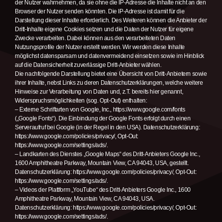
der Nutzer wahrnehmen, da sie ohne die IP-Adresse die Inhalte nicht an den
Browser der Nutzer senden könnten. Die IP-Adresse ist damit für die
Darstellung dieser Inhalte erforderlich. Des Weiteren können die Anbieter der
Dritt-Inhalte eigene Cookies setzen und die Daten der Nutzer für eigene
Zwecke verarbeiten. Dabei können aus den verarbeiteten Daten
Nutzungsprofile der Nutzer erstellt werden. Wir werden diese Inhalte
möglichst datensparsam und datenvermeidend einsetzen sowie im Hinblick
auf die Datensicherheit zuverlässige Dritt-Anbieter wählen.
Die nachfolgende Darstellung bietet eine Übersicht von Dritt-Anbietern sowie
ihrer Inhalte, nebst Links zu deren Datenschutzerklärungen, welche weitere
Hinweise zur Verarbeitung von Daten und, z.T. bereits hier genannt,
Widerspruchsmöglichkeiten (sog. Opt-Out) enthalten:
– Externe Schriftarten von Google, Inc., https://www.google.com/fonts
(„Google Fonts“). Die Einbindung der Google Fonts erfolgt durch einen
Serveraufruf bei Google (in der Regel in den USA). Datenschutzerklärung:
https://www.google.com/policies/privacy/, Opt-Out:
https://www.google.com/settings/ads/.
– Landkarten des Dienstes „Google Maps“ des Dritt-Anbieters Google Inc.,
1600 Amphitheatre Parkway, Mountain View, CA 94043, USA, gestellt.
Datenschutzerklärung: https://www.google.com/policies/privacy/, Opt-Out:
https://www.google.com/settings/ads/.
– Videos der Plattform „YouTube“ des Dritt-Anbieters Google Inc., 1600
Amphitheatre Parkway, Mountain View, CA 94043, USA.
Datenschutzerklärung: https://www.google.com/policies/privacy/, Opt-Out:
https://www.google.com/settings/ads/.