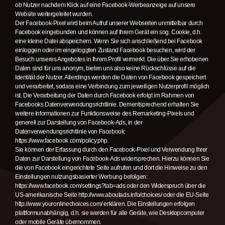
ob Nutzer nachdem Klick auf eine Facebook-Werbeanzeige auf unsere
Website weitergeleitet wurden.
Der Facebook-Pixel wird beim Aufruf unserer Webseiten unmittelbar durch
Facebook eingebunden und können auf Ihrem Gerät ein sog. Cookie, d.h.
eine kleine Datei abspeichern. Wenn Sie sich anschließend bei Facebook
einloggen oder im eingeloggten Zustand Facebook besuchen, wird der
Besuch unseres Angebotes in Ihrem Profil vermerkt. Die über Sie erhobenen
Daten sind für uns anonym, bieten uns also keine Rückschlüsse auf die
Identität der Nutzer. Allerdings werden die Daten von Facebook gespeichert
und verarbeitet, sodass eine Verbindung zum jeweiligen Nutzerprofil möglich
ist. Die Verarbeitung der Daten durch Facebook erfolgt im Rahmen von
Facebooks Datenverwendungsrichtlinie. Dementsprechend erhalten Sie
weitere Informationen zur Funktionsweise des Remarketing-Pixels und
generell zur Darstellung von Facebook-Ads, in der
Datenverwendungsrichtlinie von Facebook:
https://www.facebook.com/policy.php.
Sie können der Erfassung durch den Facebook-Pixel und Verwendung Ihrer
Daten zur Darstellung von Facebook-Ads widersprechen. Hierzu können Sie
die von Facebook eingerichtete Seite aufrufen und dort die Hinweise zu den
Einstellungen nutzungsbasierter Werbung befolgen:
https://www.facebook.com/settings?tab=ads oder den Widerspruch über die
US-amerikanische Seite http://www.aboutads.info/choices/ oder die EU-Seite
http://www.youronlinechoices.com/ erklären. Die Einstellungen erfolgen
plattformunabhängig, d.h. sie werden für alle Geräte, wie Desktopcomputer
oder mobile Geräte übernommen.