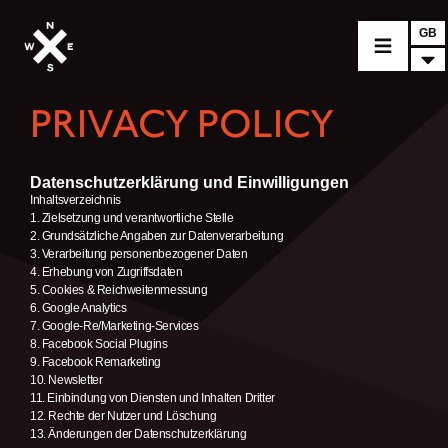
GB
PRIVACY POLICY
MOTORCYCLES
CROMWELL
Datenschutzerklärung und Einwilligungen
Inhaltsverzeichnis
FELSBERG
1. Zielsetzung und verantwortliche Stelle
2. Grundsätzliche Angaben zur Datenverarbeitung
RAYBURN
3. Verarbeitung personenbezogener Daten
4. Erhebung von Zugriffsdaten
SUNRAY
5. Cookies & Reichweitenmessung
6. Google Analytics
CROSSFIRE
7. Google-Re/Marketing-Services
8. Facebook Social Plugins
FIND A DEALER
9. Facebook Remarketing
10. Newsletter
CLOTHINGS
11. Einbindung von Diensten und Inhalten Dritter
12. Rechte der Nutzer und Löschung
13. Änderungen der Datenschutzerklärung
CUSTOM PARTS