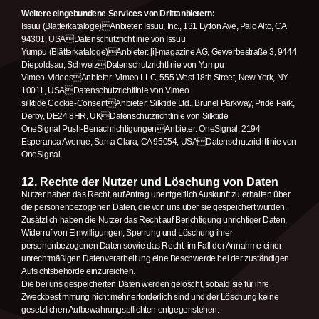
Weitere eingebundene Services von Drittanbietern:
Issuu (Blätterkataloge)Anbieter: Issuu, Inc., 131 Lytton Ave, Palo Alto, CA
94301, USADatenschutzrichtlinie von Issuu
Yumpu (Blätterkataloge)Anbieter: [i]-magazine AG, Gewerbestraße 3, 9444
Diepoldsau, SchweizDatenschutzrichtlinie von Yumpu
Vimeo-VideosAnbieter: Vimeo LLC, 555 West 18th Street, New York, NY
10011, USADatenschutzrichtlinie von Vimeo
silktide Cookie-ConsentAnbieter: Silktide Ltd., Brunel Parkway, Pride Park,
Derby, DE24 8HR, UKDatenschutzrichtlinie von Silktide
OneSignal Push-BenachrichtigungenAnbieter: OneSignal, 2194
Esperanca Avenue, Santa Clara, CA 95054, USADatenschutzrichtlinie von
OneSignal
12. Rechte der Nutzer und Löschung von Daten
Nutzer haben das Recht, auf Antrag unentgeltlich Auskunft zu erhalten über
die personenbezogenen Daten, die von uns über sie gespeichert wurden.
Zusätzlich haben die Nutzer das Recht auf Berichtigung unrichtiger Daten,
Widerruf von Einwilligungen, Sperrung und Löschung ihrer
personenbezogenen Daten sowie das Recht, im Fall der Annahme einer
unrechtmäßigen Datenverarbeitung eine Beschwerde bei der zuständigen
Aufsichtsbehörde einzureichen.
Die bei uns gespeicherten Daten werden gelöscht, sobald sie für ihre
Zweckbestimmung nicht mehr erforderlich sind und der Löschung keine
gesetzlichen Aufbewahrungspflichten entgegenstehen.