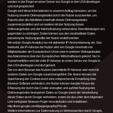
werden in der Regel an einen Server von Google in den USA übertragen
und dort gespeichert.
Google wird diese Informationen in unserem Auftrag benutzen, um die
Nutzung unseres Onlineangebotes durch die Nutzer auszuwerten, um
Reports über die Aktivitäten innerhalb dieses Onlineangebotes
zusammenzustellen und um weitere mit der Nutzung dieses
Onlineangebotes und der Internetnutzung verbundene Dienstleistungen uns
gegenüber zu erbringen. Dabei können aus den verarbeiteten Daten
pseudonyme Nutzungsprofile der Nutzer erstellt werden.
Wir setzen Google Analytics nur mit aktivierter IP-Anonymisierung ein. Das
bedeutet, die IP-Adresse der Nutzer wird von Google innerhalb von
Mitgliedstaaten der Europäischen Union oder in anderen Vertragsstaaten
des Abkommens über den Europäischen Wirtschaftsraum gekürzt. Nur in
Ausnahmefällen wird die volle IP-Adresse an einen Server von Google in
den USA übertragen und dort gekürzt.
Die von dem Browser des Nutzers übermittelte IP-Adresse wird nicht mit
anderen Daten von Google zusammengeführt. Die Nutzer können die
Speicherung der Cookies durch eine entsprechende Einstellung ihrer
Browser-Software verhindern; die Nutzer können darüber hinaus die
Erfassung der durch das Cookie erzeugten und auf ihre Nutzung des
Onlineangebotes bezogenen Daten an Google sowie die Verarbeitung
dieser Daten durch Google verhindern, indem sie das unter dem folgenden
Link verfügbare Browser-Plugin herunterladen und installieren:
http://tools.google.com/dlpage/gaoptout?hl=de.
Weitere Informationen zur Datennutzung zu Werbezwecken durch Google,