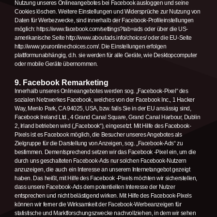
Nutzung unseres Onlineangebotes bei Facebook ausloggen und seine
Cookies löschen. Weitere Einstellungen und Widersprüche zur Nutzung von
Daten für Werbezwecke, sind innerhalb der Facebook-Profileinstellungen
möglich: https://www.facebook.com/settings?tab=ads oder über die US-
amerikanische Seite http://www.aboutads.info/choices/ oder die EU-Seite
http://www.youronlinechoices.com/. Die Einstellungen erfolgen
plattformunabhängig, d.h. sie werden für alle Geräte, wie Desktopcomputer
oder mobile Geräte übernommen.
9. Facebook Remarketing
Innerhalb unseres Onlineangebotes werden sog. „Facebook-Pixel“ des
sozialen Netzwerkes Facebook, welches von der Facebook Inc., 1 Hacker
Way, Menlo Park, CA 94025, USA, bzw. falls Sie in der EU ansässig sind,
Facebook Ireland Ltd., 4 Grand Canal Square, Grand Canal Harbour, Dublin
2, Irland betrieben wird („Facebook“), eingesetzt. Mit Hilfe des Facebook-
Pixels ist es Facebook möglich, die Besucher unseres Angebotes als
Zielgruppe für die Darstellung von Anzeigen, sog. „Facebook-Ads“ zu
bestimmen. Dementsprechend setzen wir das Facebook -Pixel ein, um die
durch uns geschalteten Facebook-Ads nur solchen Facebook-Nutzern
anzuzeigen, die auch ein Interesse an unserem Internetangebot gezeigt
haben. Das heißt, mit Hilfe des Facebook -Pixels möchten wir sicherstellen,
dass unsere Facebook-Ads dem potentiellen Interesse der Nutzer
entsprechen und nicht belästigend wirken. Mit Hilfe des Facebook-Pixels
können wir ferner die Wirksamkeit der Facebook-Werbeanzeigen für
statistische und Marktforschungszwecke nachvollziehen, in dem wir sehen