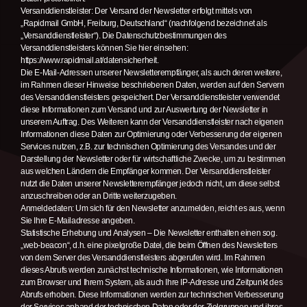
Versanddienstleister: Der Versand der Newsletter erfolgt mittels von
„Rapidmail GmbH, Freiburg, Deutschland“ (nachfolgend bezeichnet als
„Versanddienstleister“). Die Datenschutzbestimmungen des
Versanddienstleisters können Sie hier einsehen:
https://www.rapidmail.at/datensicherheit.
Die E-Mail-Adressen unserer Newsletterempfänger, als auch deren weitere,
im Rahmen dieser Hinweise beschriebenen Daten, werden auf den Servern
des Versanddienstleisters gespeichert. Der Versanddienstleister verwendet
diese Informationen zum Versand und zur Auswertung der Newsletter in
unserem Auftrag. Des Weiteren kann der Versanddienstleister nach eigenen
Informationen diese Daten zur Optimierung oder Verbesserung der eigenen
Services nutzen, z.B. zur technischen Optimierung des Versandes und der
Darstellung der Newsletter oder für wirtschaftliche Zwecke, um zu bestimmen
aus welchen Ländern die Empfänger kommen. Der Versanddienstleister
nutzt die Daten unserer Newsletterempfänger jedoch nicht, um diese selbst
anzuschreiben oder an Dritte weiterzugeben.
Anmeldedaten: Um sich für den Newsletter anzumelden, reicht es aus, wenn
Sie Ihre E-Mailadresse angeben.
Statistische Erhebung und Analysen – Die Newsletter enthalten einen sog.
„web-beacon“, d.h. eine pixelgroße Datei, die beim Öffnen des Newsletters
von dem Server des Versanddienstleisters abgerufen wird. Im Rahmen
dieses Abrufs werden zunächst technische Informationen, wie Informationen
zum Browser und Ihrem System, als auch Ihre IP-Adresse und Zeitpunkt des
Abrufs erhoben. Diese Informationen werden zur technischen Verbesserung