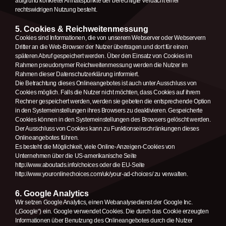
aufgrund konkreter Anhaltspunkte der berechtigte Verdacht einer
rechtswidrigen Nutzung besteht.
5. Cookies & Reichweitenmessung
Cookies sind Informationen, die von unserem Webserver oder Webservern
Dritter an die Web-Browser der Nutzer übertragen und dort für einen
späteren Abruf gespeichert werden. Über den Einsatz von Cookies im
Rahmen pseudonymer Reichweitenmessung werden die Nutzer im
Rahmen dieser Datenschutzerklärung informiert.
Die Betrachtung dieses Onlineangebotes ist auch unter Ausschluss von
Cookies möglich. Falls die Nutzer nicht möchten, dass Cookies auf ihrem
Rechner gespeichert werden, werden sie gebeten die entsprechende Option
in den Systemeinstellungen ihres Browsers zu deaktivieren. Gespeicherte
Cookies können in den Systemeinstellungen des Browsers gelöscht werden.
Der Ausschluss von Cookies kann zu Funktionseinschränkungen dieses
Onlineangebotes führen.
Es besteht die Möglichkeit, viele Online-Anzeigen-Cookies von
Unternehmen über die US-amerikanische Seite
http://www.aboutads.info/choices oder die EU-Seite
http://www.youronlinechoices.com/uk/your-ad-choices/ zu verwalten.
6. Google Analytics
Wir setzen Google Analytics, einen Webanalysedienst der Google Inc.
(„Google“) ein. Google verwendet Cookies. Die durch das Cookie erzeugten
Informationen über Benutzung des Onlineangebotes durch die Nutzer