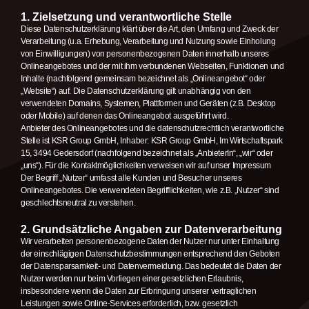
1. Zielsetzung und verantwortliche Stelle
NEWS
Diese Datenschutzerklärung klärt über die Art, den Umfang und Zweck der
Verarbeitung (u.a. Erhebung, Verarbeitung und Nutzung sowie Einholung
von Einwilligungen) von personenbezogenen Daten innerhalb unseres
NEWSLETTER
Onlineangebotes und der mit ihm verbundenen Webseiten, Funktionen und
Inhalte (nachfolgend gemeinsam bezeichnet als „Onlineangebot“ oder
CONTACT
„Website“) auf. Die Datenschutzerklärung gilt unabhängig von den
verwendeten Domains, Systemen, Plattformen und Geräten (z.B. Desktop
oder Mobile) auf denen das Onlineangebot ausgeführt wird.
Anbieter des Onlineangebotes und die datenschutzrechtlich verantwortliche
Stelle ist KSR Group GmbH, Inhaber: KSR Group GmbH, Im Wirtschaftspark
15, 3494 Gedersdorf (nachfolgend bezeichnet als „AnbieterIn“, „wir“ oder
„uns“). Für die Kontaktmöglichkeiten verweisen wir auf unser Impressum
Der Begriff „Nutzer“ umfasst alle Kunden und Besucher unseres
Onlineangebotes. Die verwendeten Begrifflichkeiten, wie z.B. „Nutzer“ sind
geschlechtsneutral zu verstehen.
2. Grundsätzliche Angaben zur Datenverarbeitung
Wir verarbeiten personenbezogene Daten der Nutzer nur unter Einhaltung
der einschlägigen Datenschutzbestimmungen entsprechend den Geboten
der Datensparsamkeit- und Datenvermeidung. Das bedeutet die Daten der
Nutzer werden nur beim Vorliegen einer gesetzlichen Erlaubnis,
insbesondere wenn die Daten zur Erbringung unserer vertraglichen
Leistungen sowie Online-Services erforderlich, bzw. gesetzlich