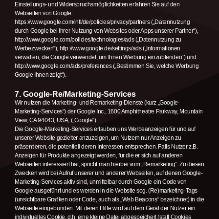
Einstellungs- und Widerspruchsmöglichkeiten erfahren Sie auf den
Webseiten von Google:
https://www.google.com/intl/de/policies/privacy/partners („Datennutzung
durch Google bei Ihrer Nutzung von Websites oder Apps unserer Partner“),
http://www.google.com/policies/technologies/ads („Datennutzung zu
Werbezwecken“), http://www.google.de/settings/ads („Informationen
verwalten, die Google verwendet, um Ihnen Werbung einzublenden“) und
http://www.google.com/ads/preferences („Bestimmen Sie, welche Werbung
Google Ihnen zeigt“).
7. Google-Re/Marketing-Services
Wir nutzen die Marketing- und Remarketing-Dienste (kurz „Google-
Marketing-Services“) der Google Inc., 1600 Amphitheatre Parkway, Mountain
View, CA 94043, USA, („Google“).
Die Google-Marketing-Services erlauben uns Werbeanzeigen für und auf
unserer Website gezielter anzuzeigen, um Nutzern nur Anzeigen zu
präsentieren, die potentiell deren Interessen entsprechen. Falls Nutzer z.B.
Anzeigen für Produkte angezeigt werden, für die er sich auf anderen
Webseiten interessiert hat, spricht man hierbei vom „Remarketing“. Zu diesen
Zwecken wird bei Aufruf unserer und anderer Webseiten, auf denen Google-
Marketing-Services aktiv sind, unmittelbar durch Google ein Code von
Google ausgeführt und es werden in die Website sog. (Re)marketing-Tags
(unsichtbare Grafiken oder Code, auch als „Web Beacons“ bezeichnet) in die
Webseite eingebunden. Mit deren Hilfe wird auf dem Gerät der Nutzer ein
individuelles Cookie, d.h. eine kleine Datei abgespeichert (statt Cookies