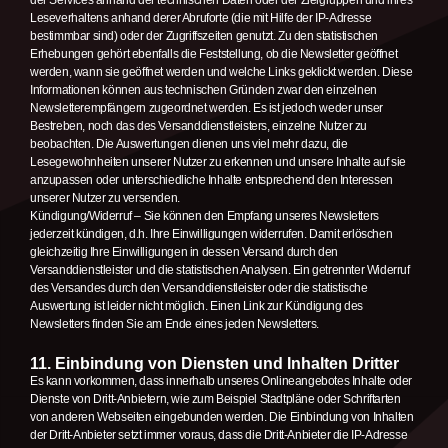
der Services anhand der technischen Daten oder der Zielgruppen und ihres
Leseverhaltens anhand derer Abruforte (die mit Hilfe der IP-Adresse
bestimmbar sind) oder der Zugriffszeiten genutzt. Zu den statistischen
Erhebungen gehört ebenfalls die Feststellung, ob die Newsletter geöffnet
werden, wann sie geöffnet werden und welche Links geklickt werden. Diese
Informationen können aus technischen Gründen zwar den einzelnen
Newsletterempfängern zugeordnet werden. Es ist jedoch weder unser
Bestreben, noch das des Versanddienstleisters, einzelne Nutzer zu
beobachten. Die Auswertungen dienen uns viel mehr dazu, die
Lesegewohnheiten unserer Nutzer zu erkennen und unsere Inhalte auf sie
anzupassen oder unterschiedliche Inhalte entsprechend den Interessen
unserer Nutzer zu versenden.
Kündigung/Widerruf – Sie können den Empfang unseres Newsletters
jederzeit kündigen, d.h. Ihre Einwilligungen widerrufen. Damit erlöschen
gleichzeitig Ihre Einwilligungen in dessen Versand durch den
Versanddienstleister und die statistischen Analysen. Ein getrennter Widerruf
des Versandes durch den Versanddienstleister oder die statistische
Auswertung ist leider nicht möglich. Einen Link zur Kündigung des
Newsletters finden Sie am Ende eines jeden Newsletters.
11. Einbindung von Diensten und Inhalten Dritter
Es kann vorkommen, dass innerhalb unseres Onlineangebotes Inhalte oder
Dienste von Dritt-Anbietern, wie zum Beispiel Stadtpläne oder Schriftarten
von anderen Webseiten eingebunden werden. Die Einbindung von Inhalten
der Dritt-Anbieter setzt immer voraus, dass die Dritt-Anbieter die IP-Adresse