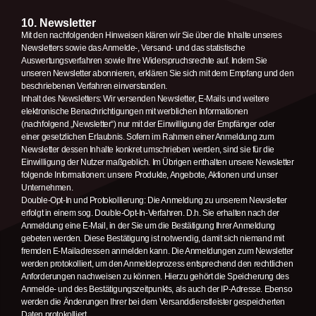
10. Newsletter
Mit den nachfolgenden Hinweisen klären wir Sie über die Inhalte unseres
Newsletters sowie das Anmelde-, Versand- und das statistische
Auswertungsverfahren sowie Ihre Widerspruchsrechte auf. Indem Sie
unseren Newsletter abonnieren, erklären Sie sich mit dem Empfang und den
beschriebenen Verfahren einverstanden.
Inhalt des Newsletters: Wir versenden Newsletter, E-Mails und weitere
elektronische Benachrichtigungen mit werblichen Informationen
(nachfolgend „Newsletter“) nur mit der Einwilligung der Empfänger oder
einer gesetzlichen Erlaubnis. Sofern im Rahmen einer Anmeldung zum
Newsletter dessen Inhalte konkret umschrieben werden, sind sie für die
Einwilligung der Nutzer maßgeblich. Im Übrigen enthalten unsere Newsletter
folgende Informationen: unsere Produkte, Angebote, Aktionen und unser
Unternehmen.
Double-Opt-In und Protokollierung: Die Anmeldung zu unserem Newsletter
erfolgt in einem sog. Double-Opt-In-Verfahren. D.h. Sie erhalten nach der
Anmeldung eine E-Mail, in der Sie um die Bestätigung Ihrer Anmeldung
gebeten werden. Diese Bestätigung ist notwendig, damit sich niemand mit
fremden E-Mailadressen anmelden kann. Die Anmeldungen zum Newsletter
werden protokolliert, um den Anmeldeprozess entsprechend den rechtlichen
Anforderungen nachweisen zu können. Hierzu gehört die Speicherung des
Anmelde- und des Bestätigungszeitpunkts, als auch der IP-Adresse. Ebenso
werden die Änderungen Ihrer bei dem Versanddienstleister gespeicherten
Daten protokolliert.