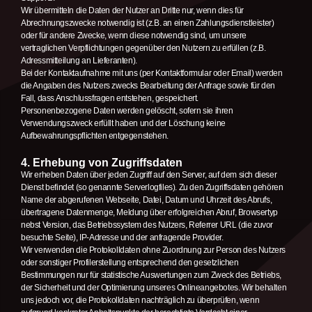
Wir übermitteln die Daten der Nutzer an Dritte nur, wenn dies für
Abrechnungszwecke notwendig ist (z.B. an einen Zahlungsdienstleister)
oder für andere Zwecke, wenn diese notwendig sind, um unsere
vertraglichen Verpflichtungen gegenüber den Nutzern zu erfüllen (z.B.
Adressmitteilung an Lieferanten).
Bei der Kontaktaufnahme mit uns (per Kontaktformular oder Email) werden
die Angaben des Nutzers zwecks Bearbeitung der Anfrage sowie für den
Fall, dass Anschlussfragen entstehen, gespeichert.
Personenbezogene Daten werden gelöscht, sofern sie ihren
Verwendungszweck erfüllt haben und der Löschung keine
Aufbewahrungspflichten entgegenstehen.
4. Erhebung von Zugriffsdaten
Wir erheben Daten über jeden Zugriff auf den Server, auf dem sich dieser
Dienst befindet (so genannte Serverlogfiles). Zu den Zugriffsdaten gehören
Name der abgerufenen Webseite, Datei, Datum und Uhrzeit des Abrufs,
übertragene Datenmenge, Meldung über erfolgreichen Abruf, Browsertyp
nebst Version, das Betriebssystem des Nutzers, Referrer URL (die zuvor
besuchte Seite), IP-Adresse und der anfragende Provider.
Wir verwenden die Protokolldaten ohne Zuordnung zur Person des Nutzers
oder sonstiger Profilerstellung entsprechend den gesetzlichen
Bestimmungen nur für statistische Auswertungen zum Zweck des Betriebs,
der Sicherheit und der Optimierung unseres Onlineangebotes. Wir behalten
uns jedoch vor, die Protokolldaten nachträglich zu überprüfen, wenn