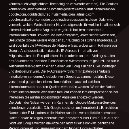
können auch vergleichbare Technologien verwendet werden). Die Cookies
können von verschiedenen Domains gesetzt werden, unter anderem von
google.com, doubleclick.net, invitemedia.com, admeld.com,
googlesyndication.com oder googleadservices.com. In dieser Datei wird
vermerkt, welche Webseiten der Nutzer aufgesucht, für welche Inhalte er sich
interessiert und welche Angebote er geklickt hat, ferner technische
Informationen zum Browser und Betriebssystem, verweisende Webseiten,
Besuchszeit sowie weitere Angaben zur Nutzung des Onlineangebotes. Es
wird ebenfalls die IP-Adresse der Nutzer erfasst, wobei wir im Rahmen von
Google-Analytics mitteilen, dass die IP-Adresse innerhalb von
Mitgliedstaaten der Europäischen Union oder in anderen Vertragsstaaten
des Abkommens über den Europäischen Wirtschaftsraum gekürzt und nur in
Ausnahmefällen ganz an einen Server von Google in den USA übertragen
und dort gekürzt wird. Die IP-Adresse wird nicht mit Daten des Nutzers
innerhalb von anderen Angeboten von Google zusammengeführt. Diese
vorstehend genannten Informationen können auch mit solchen
Informationen aus anderen Quellen verbunden werden. Wenn der Nutzer
anschließend andere Webseiten besucht, können ihm entsprechend seiner
Interessen die auf ihn abgestimmten Anzeigen angezeigt werden.
Die Daten der Nutzer werden im Rahmen der Google-Marketing-Services
pseudonym verarbeitet. D.h. Google speichert und verarbeitet z.B. nicht den
Namen oder E-Mailadresse der Nutzer, sondern verarbeitet die relevanten
Daten Cookie-bezogen innerhalb pseudonymer Nutzer-Profile. D.h. aus der
Sicht von Google werden die Anzeigen nicht für eine konkret identifizierte
Person verwaltet und angezeigt, sondern für den Cookie-Inhaber,